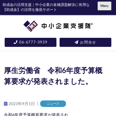
コ
助成金の活用支援｜中小企業の各種課題解決に有用な
Menu
【助成金】の活用を徹底サポート
ン
テ
ン
ツ
に
06-6777-3939
お問合せ
ス
キ
ッ
プ
厚生労働省 令和6年度予算概
算要求が発表されました。
|
2023年9月1日
ニュース
令和6年度予算概算要求が発表され、