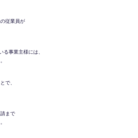
代の従業員が
ている事業主様には、
す。
ことで、
申請まで
す。