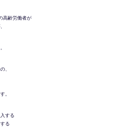
の高齢労働者が
が、
す。
めの、
ます。
導入する
入する