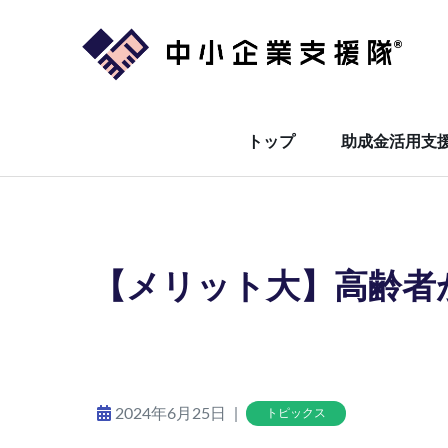
コ
ン
テ
ン
ツ
トップ
助成金活用支
に
ス
キ
ッ
プ
【メリット大】高齢者
|
2024年6月25日
トピックス