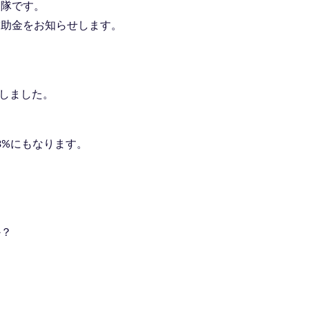
援隊です。
補助金をお知らせします。
は
加しました。
3%にもなります。
、
か？