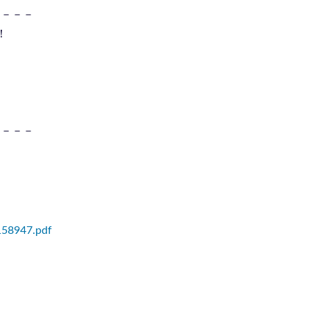
－－－－
！
－－－－
158947.pdf